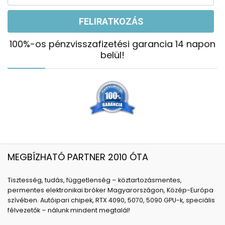
100%-os pénzvisszafizetési garancia 14 napon
belül!
MEGBÍZHATÓ PARTNER 2010 ÓTA
Tisztesség, tudás, függetlenség – köztartozásmentes,
permentes elektronikai bróker Magyarországon, Közép-Európa
szívében. Autóipari chipek, RTX 4090, 5070, 5090 GPU-k, speciális
félvezetők – nálunk mindent megtalál!