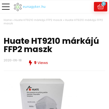
0
Home
»
Huate HT9210 márkájú FFP2 maszk
»
Huate HT9210 márkájú FFP2
maszk
Huate HT9210 márkájú
FFP2 maszk
2020-06-18
9
Views