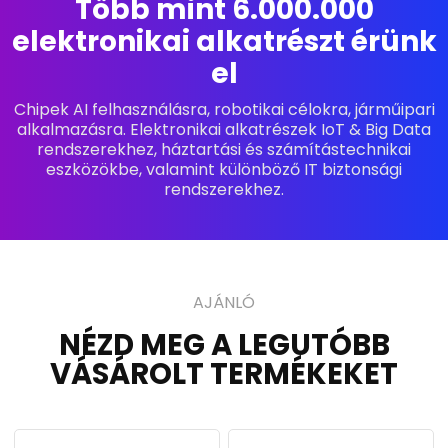
Több mint 6.000.000
elektronikai alkatrészt érünk
el
Chipek AI felhasználásra, robotikai célokra, járműipari
alkalmazásra. Elektronikai alkatrészek IoT & Big Data
rendszerekhez, háztartási és számítástechnikai
eszközökbe, valamint különböző IT biztonsági
rendszerekhez.
AJÁNLÓ
NÉZD MEG A LEGUTÓBB
VÁSÁROLT TERMÉKEKET