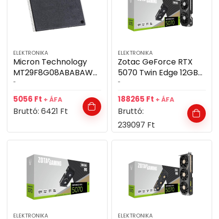
ELEKTRONIKA
ELEKTRONIKA
Micron Technology
Zotac GeForce RTX
MT29F8G08ABABAWP
5070 Twin Edge 12GB
-IT:B
GDDR7 192bit
-
-
videókártya
5056
Ft
188265
Ft
+ ÁFA
+ ÁFA
Bruttó:
6421
Ft
Bruttó:
239097
Ft
ELEKTRONIKA
ELEKTRONIKA