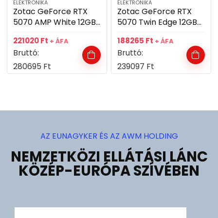
ELEKTRONIKA
ELEKTRONIKA
Zotac GeForce RTX
Zotac GeForce RTX
5070 AMP White 12GB
5070 Twin Edge 12GB
GDDR7 192bit
GDDR7 192bit
221020
Ft
188265
Ft
+ ÁFA
+ ÁFA
videókártya
videókártya
Bruttó:
Bruttó:
280695
Ft
239097
Ft
AZ EUNAGYKER ÉS AZ AWM HOLDING
NEMZETKÖZI ELLÁTÁSI LÁNC
KÖZÉP-EURÓPA SZÍVÉBEN