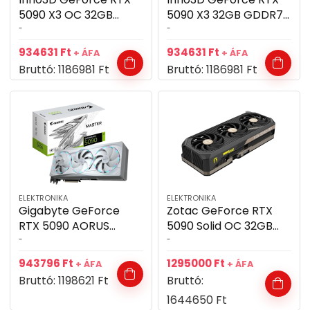
5090 X3 OC 32GB
5090 X3 32GB GDDR7
GDDR7 512bit
512bit videókártya
-
-
videókártya
934631
Ft
934631
Ft
+ ÁFA
+ ÁFA
Bruttó:
1186981
Ft
Bruttó:
1186981
Ft
ELEKTRONIKA
ELEKTRONIKA
Gigabyte GeForce
Zotac GeForce RTX
RTX 5090 AORUS
5090 Solid OC 32GB
MASTER ICE 32GB
GDDR7 512bit
-
-
GDDR7 512bit
videókártya
943796
Ft
1295000
Ft
+ ÁFA
+ ÁFA
videókártya
Bruttó:
1198621
Ft
Bruttó:
1644650
Ft