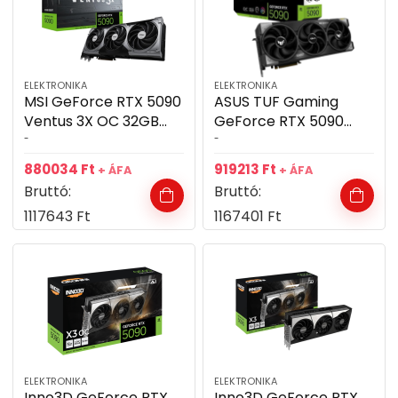
ELEKTRONIKA
ELEKTRONIKA
MSI GeForce RTX 5090
ASUS TUF Gaming
Ventus 3X OC 32GB
GeForce RTX 5090
GDDR7 512bit
32GB GDDR7 512bit
-
-
videókártya
videókártya
880034
Ft
919213
Ft
+ ÁFA
+ ÁFA
Bruttó:
Bruttó:
1117643
Ft
1167401
Ft
ELEKTRONIKA
ELEKTRONIKA
Inno3D GeForce RTX
Inno3D GeForce RTX