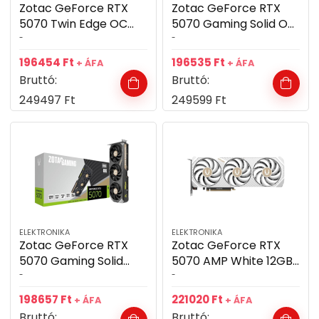
Zotac GeForce RTX
Zotac GeForce RTX
5070 Twin Edge OC
5070 Gaming Solid OC
12GB GDDR7 192bit
12GB GDDR7 192bit
-
-
videókártya
videókártya
196454
Ft
196535
Ft
+ ÁFA
+ ÁFA
Bruttó:
Bruttó:
249497
Ft
249599
Ft
ELEKTRONIKA
ELEKTRONIKA
Zotac GeForce RTX
Zotac GeForce RTX
5070 Gaming Solid
5070 AMP White 12GB
12GB GDDR7 192bit
GDDR7 192bit
-
-
videókártya
videókártya
198657
Ft
221020
Ft
+ ÁFA
+ ÁFA
Bruttó:
Bruttó: