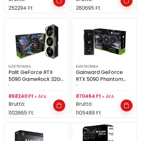
252294
Ft
280695
Ft
ELEKTRONIKA
ELEKTRONIKA
Palit GeForce RTX
Gainward GeForce
5090 GameRock 32GB
RTX 5090 Phantom
GDDR7 512bit
32GB GDDR7 512bit
-
-
videókártya
videókártya
868240
Ft
870464
Ft
+ ÁFA
+ ÁFA
Bruttó:
Bruttó:
1102665
Ft
1105489
Ft