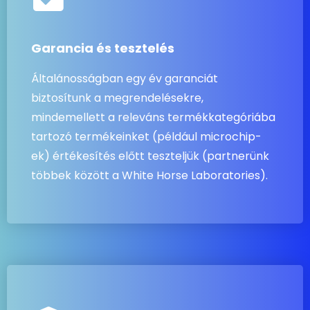
Garancia és tesztelés
Általánosságban egy év garanciát
biztosítunk a megrendelésekre,
mindemellett a releváns termékkategóriába
tartozó termékeinket (például microchip-
ek) értékesítés előtt teszteljük (partnerünk
többek között a White Horse Laboratories).