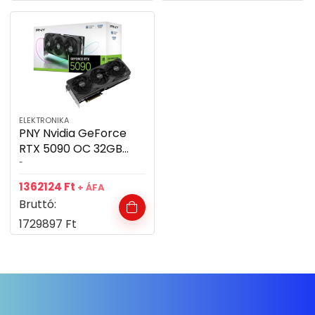
ELEKTRONIKA
PNY Nvidia GeForce
RTX 5090 OC 32GB
GDDR7 videókártya
-
1362124
Ft
+ ÁFA
Bruttó:
1729897
Ft