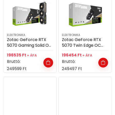
ELEKTRONIKA
ELEKTRONIKA
Zotac GeForce RTX
Zotac GeForce RTX
5070 Gaming Solid OC
5070 Twin Edge OC
12GB GDDR7 192bit
12GB GDDR7 192bit
196535
Ft
196454
Ft
+ ÁFA
+ ÁFA
videókártya
videókártya
Bruttó:
Bruttó:
249599
Ft
249497
Ft