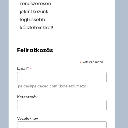
rendszeresen
jelentkezünk
legfrissebb
készleteinkkel!
Feliratkozás
*
kötelező mező
*
Email*
pelda@peldaceg.com (kötelező mező)
Keresztnév
Vezetéknév