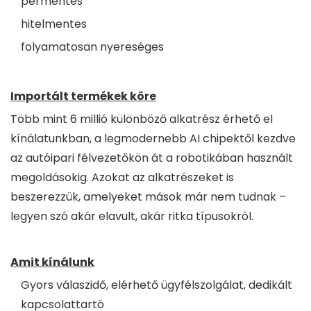
permentes
hitelmentes
folyamatosan nyereséges
Importált termékek köre
Több mint 6 millió különböző alkatrész érhető el
kínálatunkban, a legmodernebb AI chipektől kezdve
az autóipari félvezetőkön át a robotikában használt
megoldásokig. Azokat az alkatrészeket is
beszerezzük, amelyeket mások már nem tudnak –
legyen szó akár elavult, akár ritka típusokról.
Amit kínálunk
Gyors válaszidő, elérhető ügyfélszolgálat, dedikált
kapcsolattartó