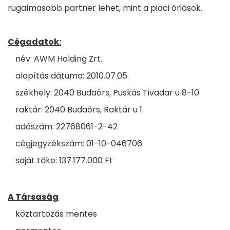
rugalmasabb partner lehet, mint a piaci óriások.
Cégadatok:
név: AWM Holding Zrt.
alapítás dátuma: 2010.07.05.
székhely: 2040 Budaörs, Puskás Tivadar u 8-10.
raktár: 2040 Budaörs, Raktár u 1.
adószám: 22768061-2-42
cégjegyzékszám: 01-10-046706
saját tőke: 137.177.000 Ft
A Társaság
köztartozás mentes