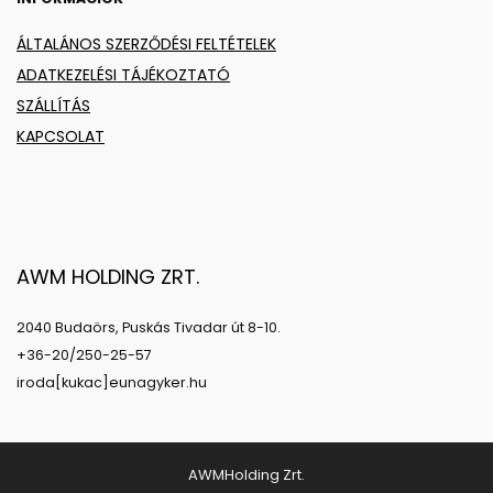
ÁLTALÁNOS SZERZŐDÉSI FELTÉTELEK
ADATKEZELÉSI TÁJÉKOZTATÓ
SZÁLLÍTÁS
KAPCSOLAT
AWM HOLDING ZRT.
2040 Budaörs, Puskás Tivadar út 8-10.
+36-20/250-25-57
iroda[kukac]eunagyker.hu
AWMHolding Zrt.