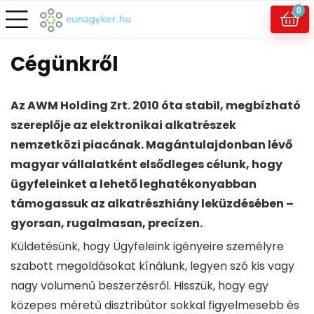
0
Cégünkről
Az AWM Holding Zrt. 2010 óta stabil, megbízható
szereplője az elektronikai alkatrészek
nemzetközi piacának. Magántulajdonban lévő
magyar vállalatként elsődleges célunk, hogy
ügyfeleinket a lehető leghatékonyabban
támogassuk az alkatrészhiány leküzdésében –
gyorsan, rugalmasan, precízen.
Küldetésünk, hogy Ügyfeleink igényeire személyre
szabott megoldásokat kínálunk, legyen szó kis vagy
nagy volumenű beszerzésről. Hisszük, hogy egy
közepes méretű disztribútor sokkal figyelmesebb és