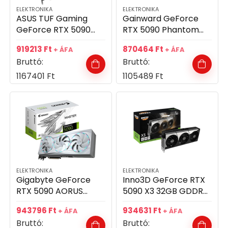
ELEKTRONIKA
ELEKTRONIKA
ASUS TUF Gaming
Gainward GeForce
GeForce RTX 5090
RTX 5090 Phantom
32GB GDDR7 512bit
32GB GDDR7 512bit
919213
Ft
870464
Ft
+ ÁFA
+ ÁFA
videókártya
videókártya
Bruttó:
Bruttó:
1167401
Ft
1105489
Ft
ELEKTRONIKA
ELEKTRONIKA
Gigabyte GeForce
Inno3D GeForce RTX
RTX 5090 AORUS
5090 X3 32GB GDDR7
MASTER ICE 32GB
512bit videókártya
943796
Ft
934631
Ft
+ ÁFA
+ ÁFA
GDDR7 512bit
Bruttó:
Bruttó:
videókártya