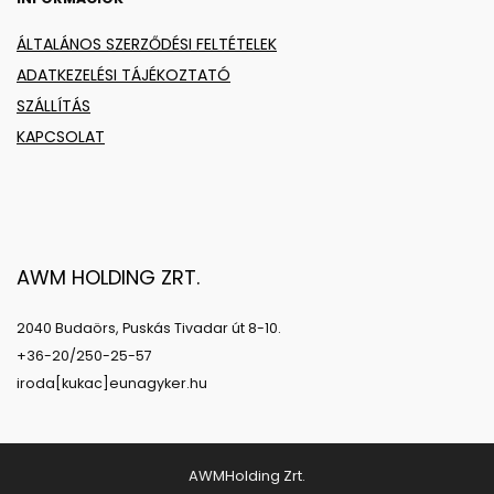
ÁLTALÁNOS SZERZŐDÉSI FELTÉTELEK
ADATKEZELÉSI TÁJÉKOZTATÓ
SZÁLLÍTÁS
KAPCSOLAT
AWM HOLDING ZRT.
2040 Budaörs, Puskás Tivadar út 8-10.
+36-20/250-25-57
iroda[kukac]eunagyker.hu
AWMHolding Zrt.