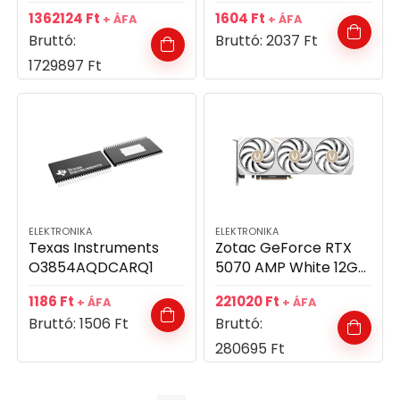
GDDR7 videókártya
1362124
Ft
1604
Ft
+ ÁFA
+ ÁFA
Bruttó:
Bruttó:
2037
Ft
1729897
Ft
ELEKTRONIKA
ELEKTRONIKA
Texas Instruments
Zotac GeForce RTX
O3854AQDCARQ1
5070 AMP White 12GB
GDDR7 192bit
1186
Ft
221020
Ft
+ ÁFA
+ ÁFA
videókártya
Bruttó:
1506
Ft
Bruttó:
280695
Ft