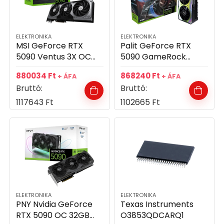
ELEKTRONIKA
ELEKTRONIKA
MSI GeForce RTX
Palit GeForce RTX
5090 Ventus 3X OC
5090 GameRock
32GB GDDR7 512bit
32GB GDDR7 512bit
880034
Ft
868240
Ft
+ ÁFA
+ ÁFA
videókártya
videókártya
Bruttó:
Bruttó:
1117643
Ft
1102665
Ft
ELEKTRONIKA
ELEKTRONIKA
PNY Nvidia GeForce
Texas Instruments
RTX 5090 OC 32GB
O3853QDCARQ1