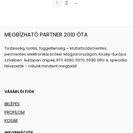
1
2
→
MEGBÍZHATÓ PARTNER 2010 ÓTA
Tisztesség, tudás, függetlenség – köztartozásmentes,
permentes elektronikai bróker Magyarországon, Közép-Európa
szívében. Autóipari chipek, RTX 4090, 5070, 5090 GPU-k, speciális
félvezetők – nálunk mindent megtalál!
VÁSÁRLÓI FIÓK
BELÉPÉS
PROFILOM
KOSÁR
INFORMÁCIÓK