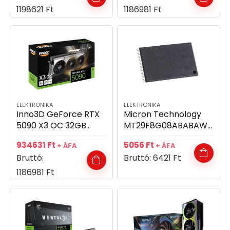
1198621
Ft
1186981
Ft
ELEKTRONIKA
ELEKTRONIKA
Inno3D GeForce RTX
Micron Technology
5090 X3 OC 32GB
MT29F8G08ABABAWP
GDDR7 512bit
-IT:B
934631
Ft
5056
Ft
+ ÁFA
+ ÁFA
videókártya
Bruttó:
Bruttó:
6421
Ft
1186981
Ft