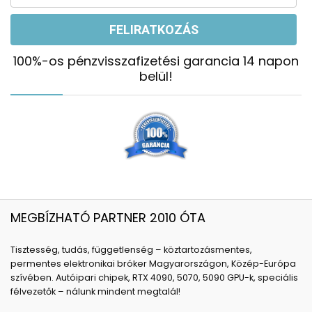
100%-os pénzvisszafizetési garancia 14 napon
belül!
MEGBÍZHATÓ PARTNER 2010 ÓTA
Tisztesség, tudás, függetlenség – köztartozásmentes,
permentes elektronikai bróker Magyarországon, Közép-Európa
szívében. Autóipari chipek, RTX 4090, 5070, 5090 GPU-k, speciális
félvezetők – nálunk mindent megtalál!