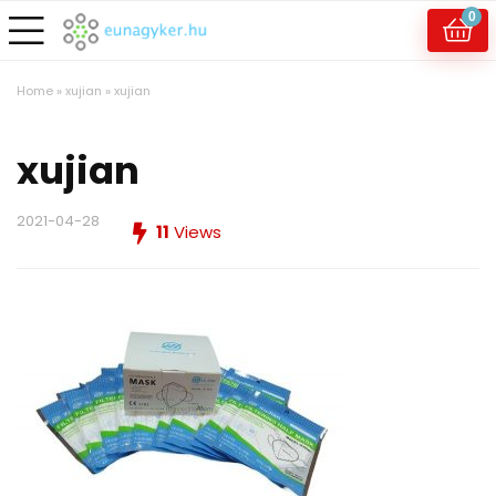
0
Home
»
xujian
»
xujian
xujian
2021-04-28
11
Views