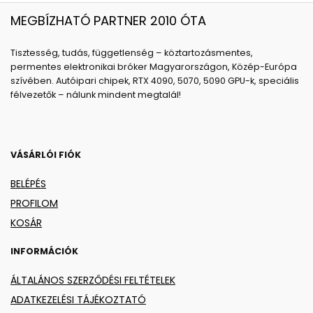
MEGBÍZHATÓ PARTNER 2010 ÓTA
Tisztesség, tudás, függetlenség – köztartozásmentes,
permentes elektronikai bróker Magyarországon, Közép-Európa
szívében. Autóipari chipek, RTX 4090, 5070, 5090 GPU-k, speciális
félvezetők – nálunk mindent megtalál!
VÁSÁRLÓI FIÓK
BELÉPÉS
PROFILOM
KOSÁR
INFORMÁCIÓK
ÁLTALÁNOS SZERZŐDÉSI FELTÉTELEK
ADATKEZELÉSI TÁJÉKOZTATÓ