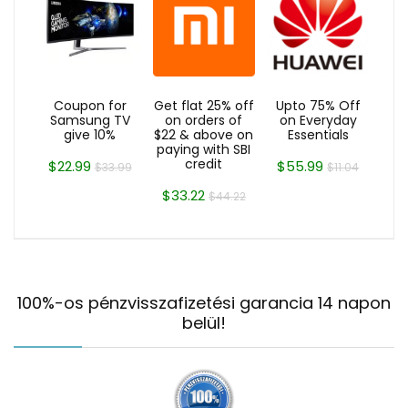
Coupon for
Get flat 25% off
Upto 75% Off
Samsung TV
on orders of
on Everyday
give 10%
$22 & above on
Essentials
paying with SBI
credit
$22.99
$55.99
$33.99
$11.04
$33.22
$44.22
100%-os pénzvisszafizetési garancia 14 napon
belül!