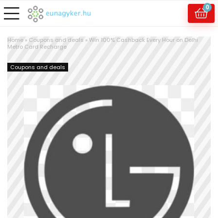
0
Home
»
Coupons and deals
»
Win 100% Cashback Every Hour on Delhi
Metro Card Recharge
Coupons and deals