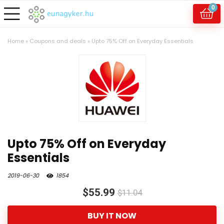
0
Home
»
Coupons and deals
»
Upto 75% Off on Everyday Essentials
Upto 75% Off on Everyday
Essentials
2019-06-30
1854
$55.99
$11.04
BUY IT NOW