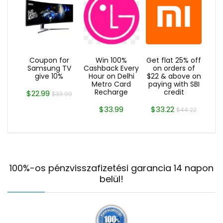
Coupon for
Win 100%
Get flat 25% off
Samsung TV
Cashback Every
on orders of
give 10%
Hour on Delhi
$22 & above on
Metro Card
paying with SBI
Recharge
credit
$22.99
$33.99
$33.99
$33.22
$44.22
100%-os pénzvisszafizetési garancia 14 napon
belül!