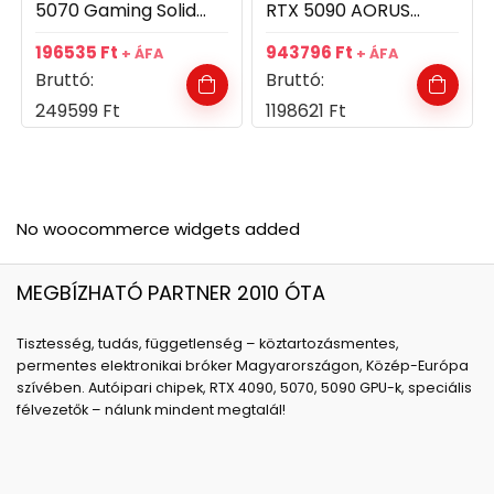
5070 Gaming Solid
RTX 5090 AORUS
OC 12GB GDDR7
MASTER ICE 32GB
196535
Ft
943796
Ft
+ ÁFA
+ ÁFA
192bit videókártya
GDDR7 512bit
Bruttó:
Bruttó:
videókártya
249599
Ft
1198621
Ft
No woocommerce widgets added
MEGBÍZHATÓ PARTNER 2010 ÓTA
Tisztesség, tudás, függetlenség – köztartozásmentes,
permentes elektronikai bróker Magyarországon, Közép-Európa
szívében. Autóipari chipek, RTX 4090, 5070, 5090 GPU-k, speciális
félvezetők – nálunk mindent megtalál!