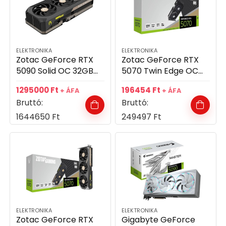
ELEKTRONIKA
ELEKTRONIKA
Zotac GeForce RTX
Zotac GeForce RTX
5090 Solid OC 32GB
5070 Twin Edge OC
GDDR7 512bit
12GB GDDR7 192bit
1295000
Ft
196454
Ft
+ ÁFA
+ ÁFA
videókártya
videókártya
Bruttó:
Bruttó:
1644650
Ft
249497
Ft
ELEKTRONIKA
ELEKTRONIKA
Zotac GeForce RTX
Gigabyte GeForce