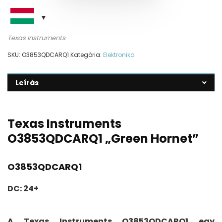
Texas Instruments
SKU:
O3853QDCARQ1
Kategória:
Elektronika
Leírás
Texas Instruments
O3853QDCARQ1 „Green Hornet”
O3853QDCARQ1
DC: 24+
A Texas Instruments O3853QDCARQ1 egy