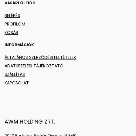
VÁSÁRLÓI FIÓK
BELÉPÉS
PROFILOM
KOSÁR
INFORMÁCIÓK
ÁLTALÁNOS SZERZŐDÉSI FELTÉTELEK
ADATKEZELÉSI TÁJÉKOZTATÓ
SZÁLLÍTÁS
KAPCSOLAT
AWM HOLDING ZRT.
2040 Budaörs, Puskás Tivadar út 8-10.