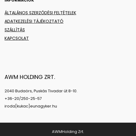
INFORMÁCIÓK
ÁLTALÁNOS SZERZŐDÉSI FELTÉTELEK
ADATKEZELÉSI TÁJÉKOZTATÓ
SZÁLLÍTÁS
KAPCSOLAT
AWM HOLDING ZRT.
2040 Budaörs, Puskás Tivadar út 8-10.
+36-20/250-25-57
iroda[kukac]eunagyker.hu
AWMHolding Zrt.