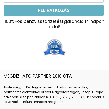
100%-os pénzvisszafizetési garancia 14 napon
belül!
MEGBÍZHATÓ PARTNER 2010 ÓTA
Tisztesség, tudás, függetlenség – köztartozásmentes,
permentes elektronikai bróker Magyarországon, Közép-Európa
szívében. Autóipari chipek, RTX 4090, 5070, 5090 GPU-k, speciális
félvezetők – nálunk mindent megtalál!