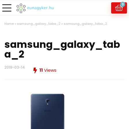
0
Home
»
samsung_galaxy_taba_2
»
samsung_galaxy_taba_2
samsung_galaxy_tab
a_2
2019-03-14
11
Views