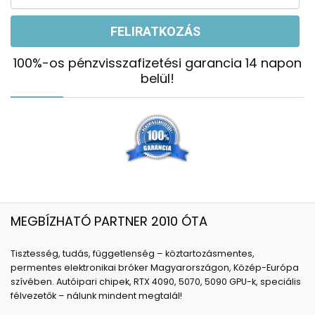
100%-os pénzvisszafizetési garancia 14 napon
belül!
MEGBÍZHATÓ PARTNER 2010 ÓTA
Tisztesség, tudás, függetlenség – köztartozásmentes,
permentes elektronikai bróker Magyarországon, Közép-Európa
szívében. Autóipari chipek, RTX 4090, 5070, 5090 GPU-k, speciális
félvezetők – nálunk mindent megtalál!