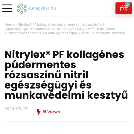
0
Home
»
Nitrylex® PF kollagénes púdermentes rózsaszínű nitril
egészségügyi és munkavédelmi kesztyű
»
Nitrylex® PF kollagénes
púdermentes rózsaszínű nitril egészségügyi és munkavédelmi kesztyű
Nitrylex® PF kollagénes
púdermentes
rózsaszínű nitril
egészségügyi és
munkavédelmi kesztyű
2020-05-26
9
Views