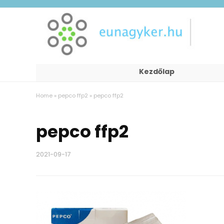
Kezdőlap
Home
»
pepco ffp2
»
pepco ffp2
pepco ffp2
2021-09-17