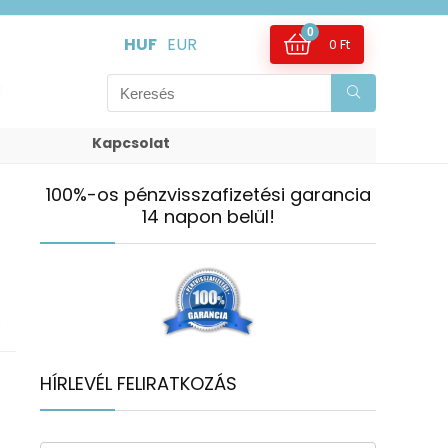
0
HUF
EUR
0
Ft
Kapcsolat
100%-os pénzvisszafizetési garancia
14 napon belül!
s
HÍRLEVÉL FELIRATKOZÁS