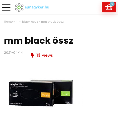
0
Home
»
mm black össz
»
mm black össz
mm black össz
2021-04-14
13
Views