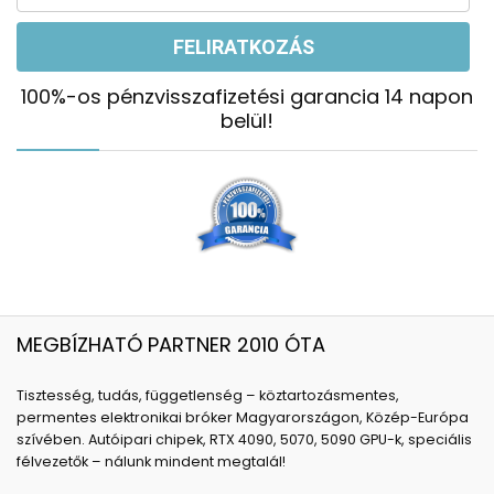
100%-os pénzvisszafizetési garancia 14 napon
belül!
MEGBÍZHATÓ PARTNER 2010 ÓTA
Tisztesség, tudás, függetlenség – köztartozásmentes,
permentes elektronikai bróker Magyarországon, Közép-Európa
szívében. Autóipari chipek, RTX 4090, 5070, 5090 GPU-k, speciális
félvezetők – nálunk mindent megtalál!