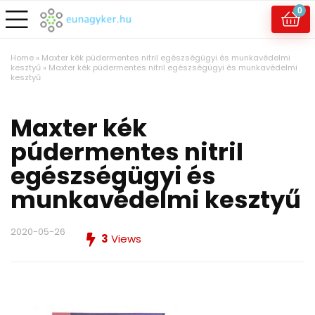
0
Home
»
Maxter kék púdermentes nitril egészségügyi és munkavédelmi
kesztyű
»
Maxter kék púdermentes nitril egészségügyi és munkavédelmi
kesztyű
Maxter kék
púdermentes nitril
egészségügyi és
munkavédelmi kesztyű
2020-05-26
3
Views