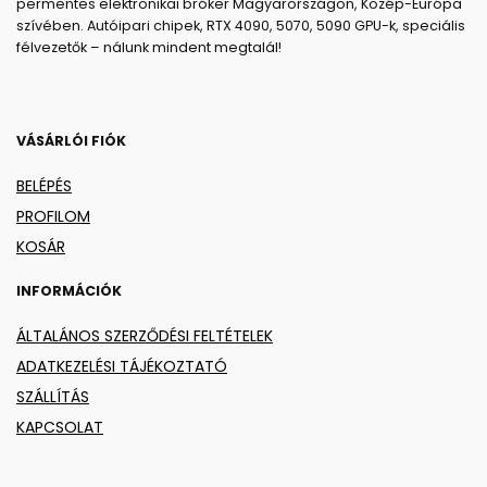
permentes elektronikai bróker Magyarországon, Közép-Európa
szívében. Autóipari chipek, RTX 4090, 5070, 5090 GPU-k, speciális
félvezetők – nálunk mindent megtalál!
VÁSÁRLÓI FIÓK
BELÉPÉS
PROFILOM
KOSÁR
INFORMÁCIÓK
ÁLTALÁNOS SZERZŐDÉSI FELTÉTELEK
ADATKEZELÉSI TÁJÉKOZTATÓ
SZÁLLÍTÁS
KAPCSOLAT