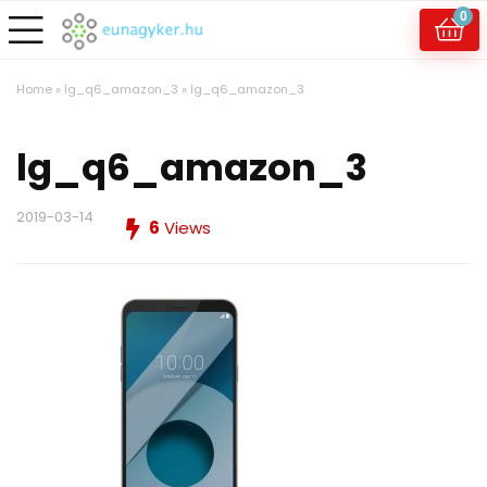
0
Home
»
lg_q6_amazon_3
»
lg_q6_amazon_3
lg_q6_amazon_3
2019-03-14
6
Views