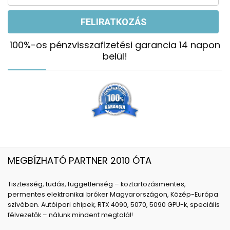
100%-os pénzvisszafizetési garancia 14 napon
belül!
MEGBÍZHATÓ PARTNER 2010 ÓTA
Tisztesség, tudás, függetlenség – köztartozásmentes,
permentes elektronikai bróker Magyarországon, Közép-Európa
szívében. Autóipari chipek, RTX 4090, 5070, 5090 GPU-k, speciális
félvezetők – nálunk mindent megtalál!