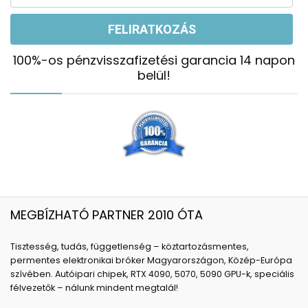
100%-os pénzvisszafizetési garancia 14 napon
belül!
MEGBÍZHATÓ PARTNER 2010 ÓTA
Tisztesség, tudás, függetlenség – köztartozásmentes,
permentes elektronikai bróker Magyarországon, Közép-Európa
szívében. Autóipari chipek, RTX 4090, 5070, 5090 GPU-k, speciális
félvezetők – nálunk mindent megtalál!