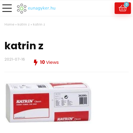
0
Home
»
katrin z
»
katrin z
katrin z
2021-07-16
10
Views