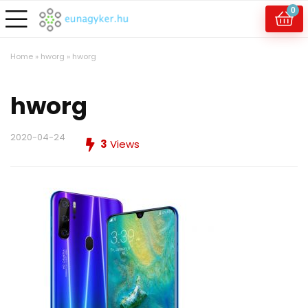
0
Home
»
hworg
»
hworg
hworg
2020-04-24
3
Views