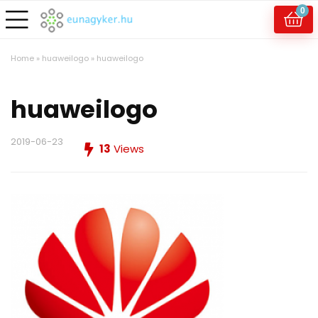
0
Home
»
huaweilogo
»
huaweilogo
huaweilogo
2019-06-23
13
Views