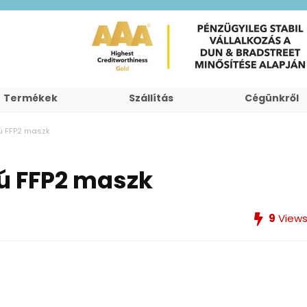
Termékek
Szállítás
Cégünkről
ú FFP2 maszk
ú FFP2 maszk
9
View