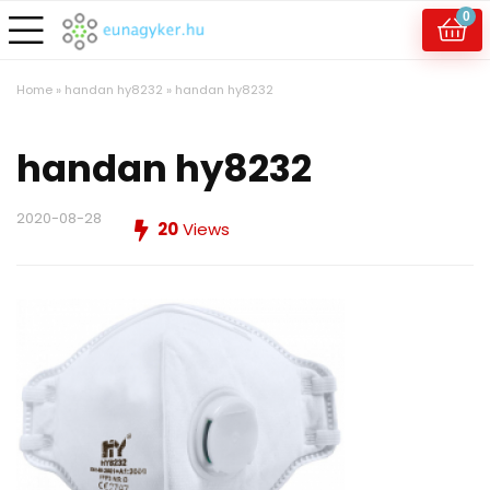
0
Home
»
handan hy8232
»
handan hy8232
handan hy8232
2020-08-28
20
Views