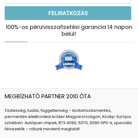
100%-os pénzvisszafizetési garancia 14 napon
belül!
MEGBÍZHATÓ PARTNER 2010 ÓTA
Tisztesség, tudás, függetlenség – köztartozásmentes,
permentes elektronikai bróker Magyarországon, Közép-Európa
szívében. Autóipari chipek, RTX 4090, 5070, 5090 GPU-k, speciális
félvezetők – nálunk mindent megtalál!