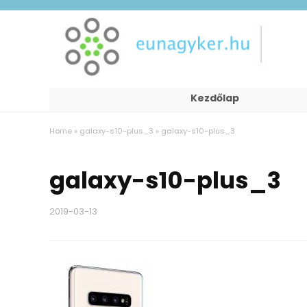
Kezdőlap
Home
»
galaxy-s10-plus_3
»
galaxy-s10-plus_3
galaxy-s10-plus_3
2019-03-13