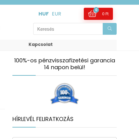
0
HUF
EUR
0
Ft
Kapcsolat
100%-os pénzvisszafizetési garancia
14 napon belül!
s
HÍRLEVÉL FELIRATKOZÁS