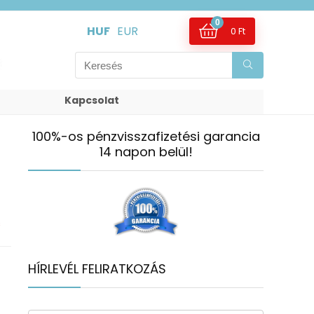
0
HUF
EUR
0
Ft
Kapcsolat
100%-os pénzvisszafizetési garancia
14 napon belül!
s
HÍRLEVÉL FELIRATKOZÁS