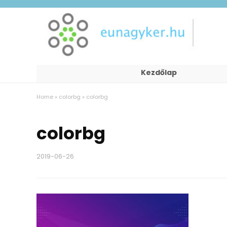
Kezdőlap
Home
»
colorbg
»
colorbg
colorbg
2019-06-26