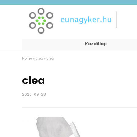
Kezdőlap
Home
»
clea
»
clea
clea
2020-09-28