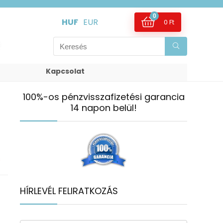
0
HUF
EUR
0
Ft
Kapcsolat
100%-os pénzvisszafizetési garancia
14 napon belül!
s
HÍRLEVÉL FELIRATKOZÁS