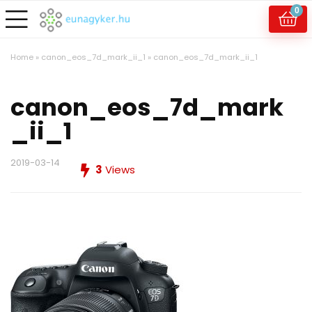
0
Home
»
canon_eos_7d_mark_ii_1
»
canon_eos_7d_mark_ii_1
canon_eos_7d_mark
_ii_1
2019-03-14
3
Views