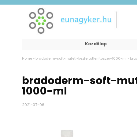
Kezdőlap
Home
»
bradoderm-soft-muteti-kezfertotlenitoszer-1000-ml
»
bra
bradoderm-soft-mute
1000-ml
2021-07-06