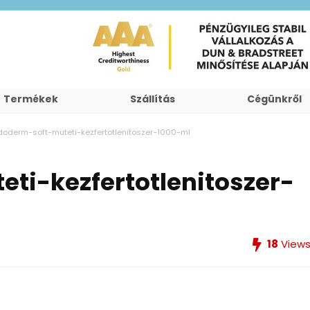
Termékek
Szállítás
Cégünkről
doderm-soft-muteti-kezfertotlenitoszer-1000-ml
ti-kezfertotlenitoszer-
18
View