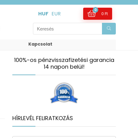
0
HUF
EUR
0
Ft
Kapcsolat
100%-os pénzvisszafizetési garancia
14 napon belül!
s
HÍRLEVÉL FELIRATKOZÁS