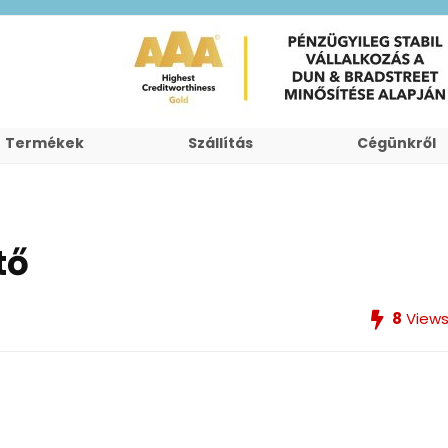
Termékek
Szállítás
Cégünkről
tő
8
View