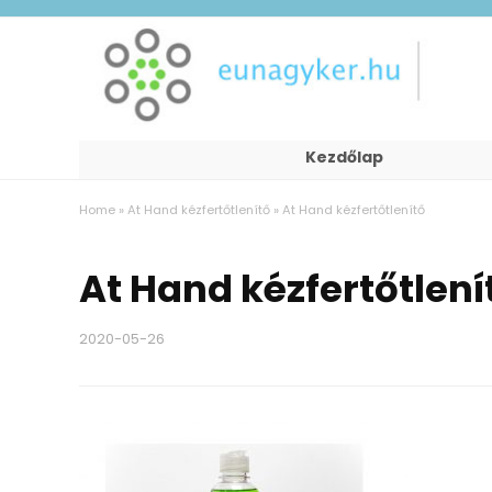
Kezdőlap
Home
»
At Hand kézfertőtlenítő
»
At Hand kézfertőtlenítő
At Hand kézfertőtlení
2020-05-26