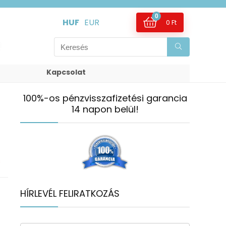
0
HUF
EUR
0
Ft
Kapcsolat
100%-os pénzvisszafizetési garancia
14 napon belül!
s
HÍRLEVÉL FELIRATKOZÁS