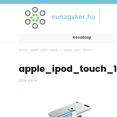
Kezdőlap
Home
»
apple_ipod_touch_1
»
apple_ipod_touch_1
apple_ipod_touch_1
2019-03-14