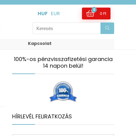
0
HUF
EUR
0
Ft
Kapcsolat
100%-os pénzvisszafizetési garancia
14 napon belül!
s
HÍRLEVÉL FELIRATKOZÁS