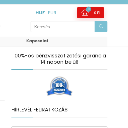
0
HUF
EUR
0
Ft
Kapcsolat
100%-os pénzvisszafizetési garancia
14 napon belül!
s
HÍRLEVÉL FELIRATKOZÁS