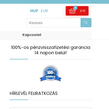
0
HUF
EUR
0
Ft
Kapcsolat
100%-os pénzvisszafizetési garancia
14 napon belül!
s
HÍRLEVÉL FELIRATKOZÁS