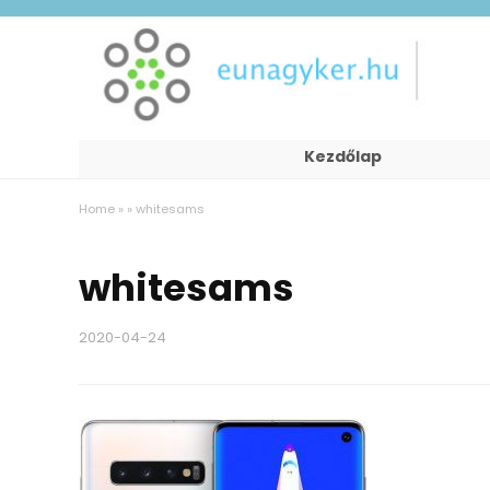
Kezdőlap
Home
»
»
whitesams
whitesams
2020-04-24