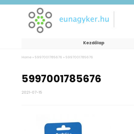
Kezdőlap
Home
»
5997001785676
»
5997001785676
5997001785676
2021-07-15