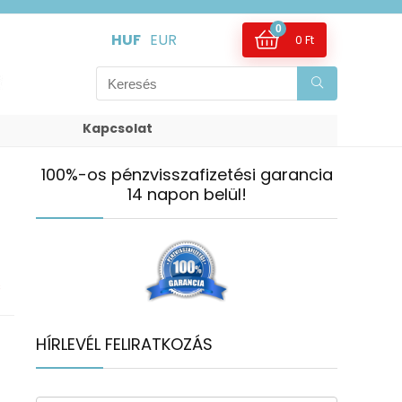
0
HUF
EUR
0
Ft
Kapcsolat
100%-os pénzvisszafizetési garancia
14 napon belül!
s
HÍRLEVÉL FELIRATKOZÁS