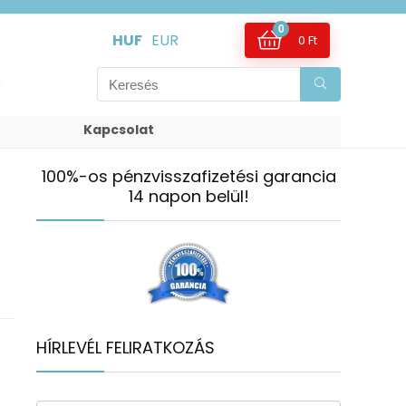
0
HUF
EUR
0
Ft
Kapcsolat
100%-os pénzvisszafizetési garancia
14 napon belül!
s
HÍRLEVÉL FELIRATKOZÁS