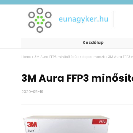
Kezdőlap
Home
»
3M Aura FFP3 minősítésű szelepes maszk
»
3M Aura FFP3 
3M Aura FFP3 minősí
2020-05-19