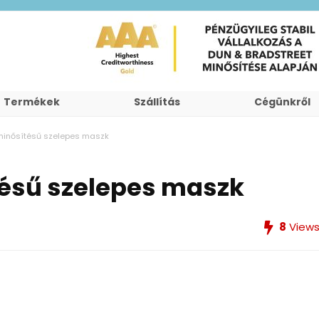
Termékek
Szállítás
Cégünkről
minősítésű szelepes maszk
tésű szelepes maszk
8
View