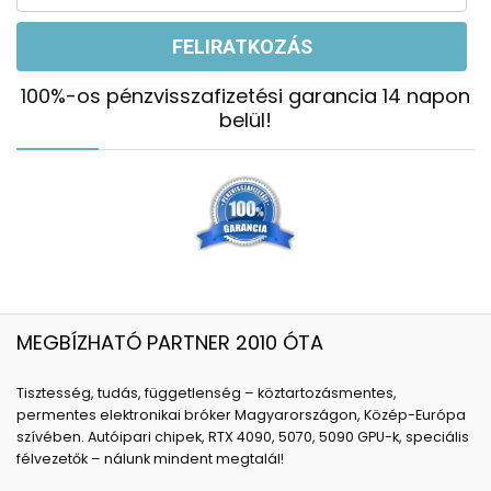
100%-os pénzvisszafizetési garancia 14 napon
belül!
MEGBÍZHATÓ PARTNER 2010 ÓTA
Tisztesség, tudás, függetlenség – köztartozásmentes,
permentes elektronikai bróker Magyarországon, Közép-Európa
szívében. Autóipari chipek, RTX 4090, 5070, 5090 GPU-k, speciális
félvezetők – nálunk mindent megtalál!