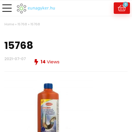
0
Home
»
15768
»
15768
15768
2021-07-07
14
Views