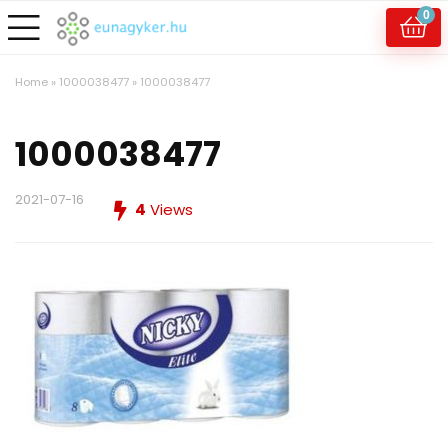
0
Home
»
1000038477
»
1000038477
1000038477
2021-07-16
4
Views