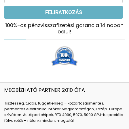
100%-os pénzvisszafizetési garancia 14 napon
belül!
MEGBÍZHATÓ PARTNER 2010 ÓTA
Tisztesség, tudás, függetlenség – köztartozásmentes,
permentes elektronikai bróker Magyarországon, Közép-Európa
szívében. Autóipari chipek, RTX 4090, 5070, 5090 GPU-k, speciális
félvezetők – nálunk mindent megtalál!