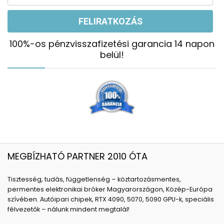
100%-os pénzvisszafizetési garancia 14 napon
belül!
MEGBÍZHATÓ PARTNER 2010 ÓTA
Tisztesség, tudás, függetlenség – köztartozásmentes,
permentes elektronikai bróker Magyarországon, Közép-Európa
szívében. Autóipari chipek, RTX 4090, 5070, 5090 GPU-k, speciális
félvezetők – nálunk mindent megtalál!