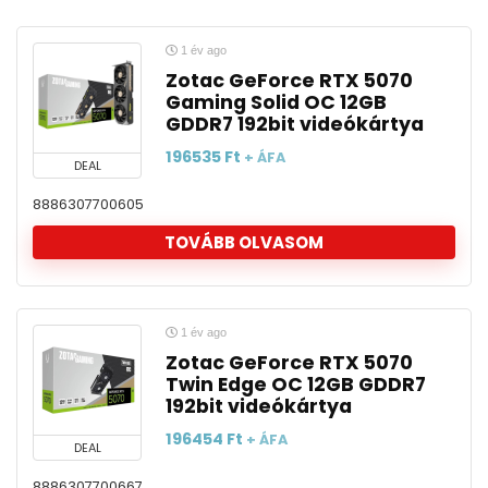
1 év ago
Zotac GeForce RTX 5070
Gaming Solid OC 12GB
GDDR7 192bit videókártya
196535
Ft
+ ÁFA
DEAL
8886307700605
TOVÁBB OLVASOM
1 év ago
Zotac GeForce RTX 5070
Twin Edge OC 12GB GDDR7
192bit videókártya
196454
Ft
+ ÁFA
DEAL
8886307700667