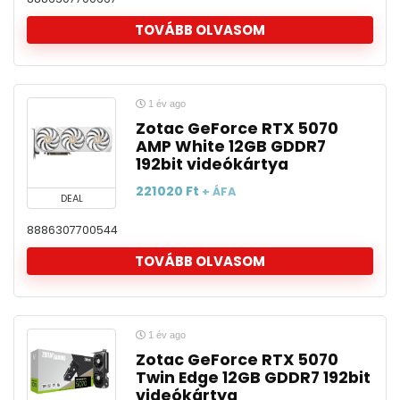
TOVÁBB OLVASOM
1 év ago
Zotac GeForce RTX 5070
AMP White 12GB GDDR7
192bit videókártya
221020
Ft
+ ÁFA
DEAL
8886307700544
TOVÁBB OLVASOM
1 év ago
Zotac GeForce RTX 5070
Twin Edge 12GB GDDR7 192bit
videókártya