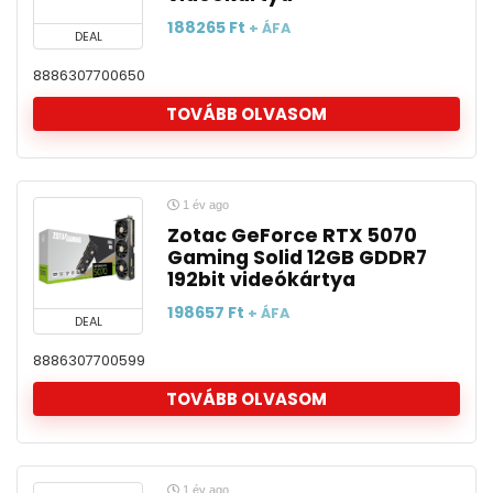
188265
Ft
+ ÁFA
DEAL
8886307700650
TOVÁBB OLVASOM
1 év ago
Zotac GeForce RTX 5070
Gaming Solid 12GB GDDR7
192bit videókártya
198657
Ft
+ ÁFA
DEAL
8886307700599
TOVÁBB OLVASOM
1 év ago