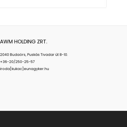
AWM HOLDING ZRT.
2040 Budaörs, Puskás Tivadar út 8-10.
+36-20/250-25-57
iroda[kukac]eunagyker.hu