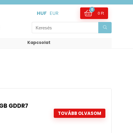
0
HUF
EUR
0
Ft
Kapcsolat
2GB GDDR7
TOVÁBB OLVASOM