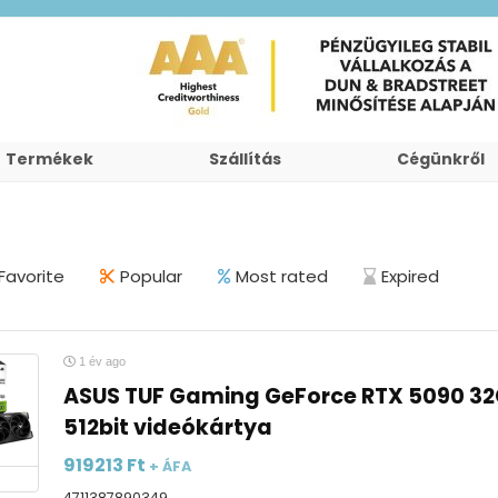
Termékek
Szállítás
Cégünkről
Favorite
Popular
Most rated
Expired
1 év ago
ASUS TUF Gaming GeForce RTX 5090 3
512bit videókártya
919213
Ft
+ ÁFA
4711387890349