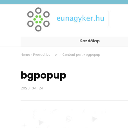
Kezdőlap
Home
»
Product banner in Content part
»
bgpopup
bgpopup
2020-04-24