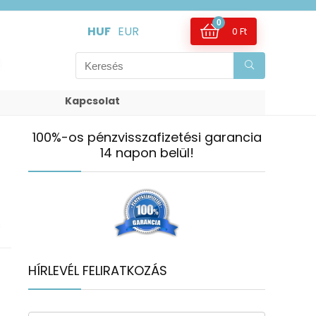
0
HUF
EUR
0
Ft
Kapcsolat
100%-os pénzvisszafizetési garancia
14 napon belül!
s
HÍRLEVÉL FELIRATKOZÁS