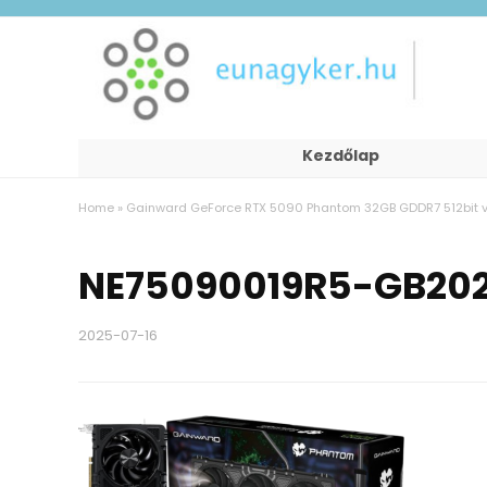
Kezdőlap
Home
»
Gainward GeForce RTX 5090 Phantom 32GB GDDR7 512bit v
NE75090019R5-GB20
2025-07-16