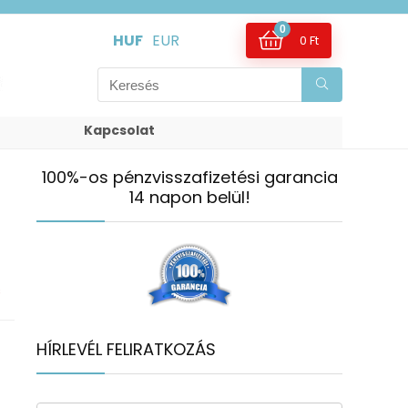
0
HUF
EUR
0
Ft
Kapcsolat
100%-os pénzvisszafizetési garancia
14 napon belül!
s
HÍRLEVÉL FELIRATKOZÁS