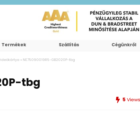
Termékek
Szállítás
Cégünkről
ideókártya
»
NE75090019R5-GB2020P-tbg
20P-tbg
5
View